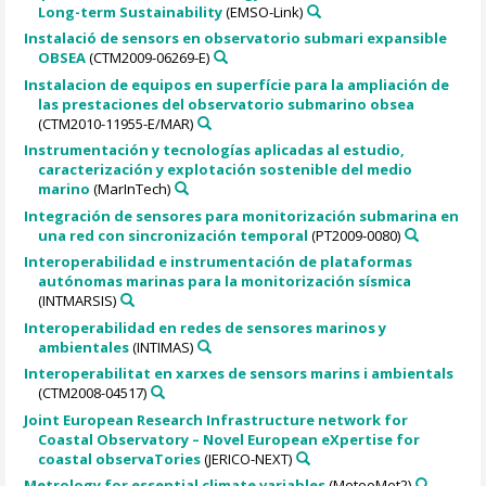
Long-term Sustainability
(EMSO-Link)
Instalació de sensors en observatorio submari expansible
OBSEA
(CTM2009-06269-E)
Instalacion de equipos en superfície para la ampliación de
las prestaciones del observatorio submarino obsea
(CTM2010-11955-E/MAR)
Instrumentación y tecnologías aplicadas al estudio,
caracterización y explotación sostenible del medio
marino
(MarInTech)
Integración de sensores para monitorización submarina en
una red con sincronización temporal
(PT2009-0080)
Interoperabilidad e instrumentación de plataformas
autónomas marinas para la monitorización sísmica
(INTMARSIS)
Interoperabilidad en redes de sensores marinos y
ambientales
(INTIMAS)
Interoperabilitat en xarxes de sensors marins i ambientals
(CTM2008-04517)
Joint European Research Infrastructure network for
Coastal Observatory – Novel European eXpertise for
coastal observaTories
(JERICO-NEXT)
Metrology for essential climate variables
(MeteoMet2)