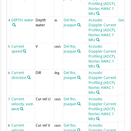
Profiling (ADCP),
Nortec AWAC 1
Mhz
DEPTH, water
Depth
Del Rio,
Acoustic
Geoco
4
m
water
Joaquin
Doppler Current
Profiling (ADCP),
Nortec AWAC 1
Mhz
Current
V
Del Rio,
Acoustic
5
cm/s
speed
Joaquin
Doppler Current
Profiling (ADCP),
Nortec AWAC 1
Mhz
Current
DIR
Del Rio,
Acoustic
6
deg
direction
Joaquin
Doppler Current
Profiling (ADCP),
Nortec AWAC 1
Mhz
Current
Cur vel U
Del Rio,
Acoustic
7
cm/s
velocity, east-
Joaquin
Doppler Current
west
Profiling (ADCP),
Nortec AWAC 1
Mhz
Current
Cur vel V
Del Rio,
Acoustic
8
cm/s
velocity,
Joaquin
Doppler Current