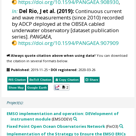
https://doi.org/10.1594/PANGAEA.908930
,
In:
Del Rio, J et al. (2019):
Continuous current
and wave measurements (since 2010) recorded
by ADCP deployed at the OBSEA cabled
underwater observatory [dataset publication
series].
PANGAEA
,
https://doi.org/10.1594/PANGAEA.907909
Always quote citation above when using data!
You can download
the citation in several formats below.
Published:
2019-11-25
•
DOI registered:
2020-03-26
RIS Citation
BibTeX
Citation
Copy Citation
Share
2
Show Map
Google Earth
Project(s):
EMSO implementation and operation: DEVelopment of
instrument module
(EMSODEV)
Fixed Point Open Ocean Observatories Network
(FixO3)
Implementation of the Strategy to Ensure the EMSO ERICs