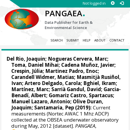
Not logged in
.
PANGAEA
Data Publisher for Earth &
Environmental Science
SEARCH
SUBMIT
HELP
ABOUT
CONTACT
Del Rio, Joaquin
;
Nogueras Cervera, Marc
;
Toma, Daniel Mihai
;
Cadena Muñoz, Javier
;
Crespin, Júlia
;
Martinez Padro, Enoc
;
Carandell Widmer, Matias
;
Masmitjà Rusiñol,
Ivan
;
Artero Delgado, Carola
;
Bghiel, Ikram
;
Martínez, Marc;
Sarrià Gandul, David
;
Garcia-
Benadí, Albert
;
Gomariz Castro, Spartacus
;
Manuel Lazaro, Antonio
;
Olive Duran,
Joaquim
; Santamaria, Pep (2019):
Current
measurements (Nortec AWAC 1 Mhz ADCP)
collected at the OBSEA underwater observatory
during May, 2012 [dataset].
PANGAEA
,