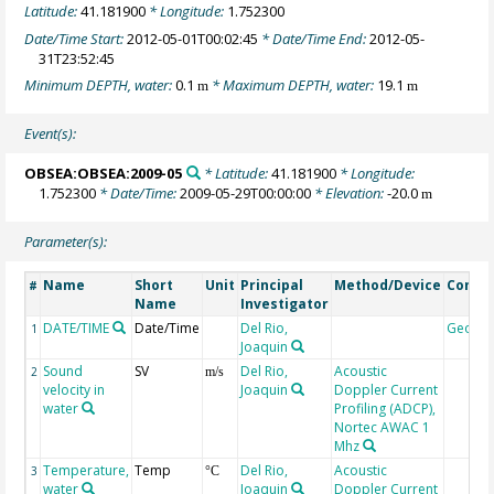
Latitude:
41.181900
* Longitude:
1.752300
Date/Time Start:
2012-05-01T00:02:45
* Date/Time End:
2012-05-
31T23:52:45
Minimum DEPTH, water:
0.1
* Maximum DEPTH, water:
19.1
m
m
Event(s):
OBSEA:OBSEA:2009-05
* Latitude:
41.181900
* Longitude:
1.752300
* Date/Time:
2009-05-29T00:00:00
* Elevation:
-20.0
m
Parameter(s):
Name
Short
Unit
Principal
Method/Device
Comm
#
Name
Investigator
DATE/TIME
Date/Time
Del Rio,
Geoco
1
Joaquin
Sound
SV
Del Rio,
Acoustic
2
m/s
velocity in
Joaquin
Doppler Current
water
Profiling (ADCP),
Nortec AWAC 1
Mhz
Temperature,
Temp
Del Rio,
Acoustic
3
°C
water
Joaquin
Doppler Current