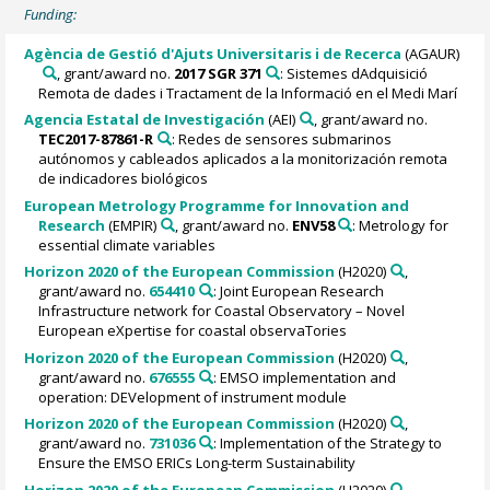
Funding:
Agència de Gestió d'Ajuts Universitaris i de Recerca
(AGAUR)
, grant/award no.
2017 SGR 371
: Sistemes dAdquisició
Remota de dades i Tractament de la Informació en el Medi Marí
Agencia Estatal de Investigación
(AEI)
, grant/award no.
TEC2017-87861-R
: Redes de sensores submarinos
autónomos y cableados aplicados a la monitorización remota
de indicadores biológicos
European Metrology Programme for Innovation and
Research
(EMPIR)
, grant/award no.
ENV58
: Metrology for
essential climate variables
Horizon 2020 of the European Commission
(H2020)
,
grant/award no.
654410
: Joint European Research
Infrastructure network for Coastal Observatory – Novel
European eXpertise for coastal observaTories
Horizon 2020 of the European Commission
(H2020)
,
grant/award no.
676555
: EMSO implementation and
operation: DEVelopment of instrument module
Horizon 2020 of the European Commission
(H2020)
,
grant/award no.
731036
: Implementation of the Strategy to
Ensure the EMSO ERICs Long-term Sustainability
Horizon 2020 of the European Commission
(H2020)
,