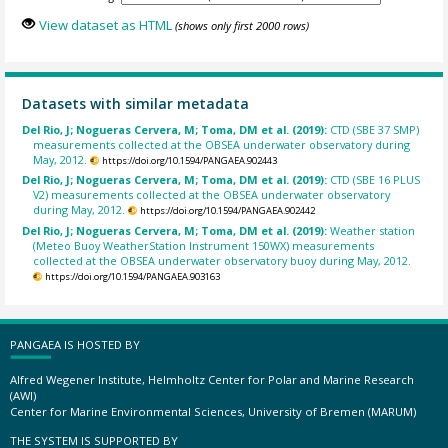
View dataset as HTML
(shows only first 2000 rows)
Datasets with similar metadata
Del Rio, J; Nogueras Cervera, M; Toma, DM et al. (2019):
CTD (SBE 37 SMP)
measurements collected at the OBSEA underwater observatory during
May, 2012.
https://doi.org/10.1594/PANGAEA.902443
Del Rio, J; Nogueras Cervera, M; Toma, DM et al. (2019):
CTD (SBE 16 PLUS
V2) measurements collected at the OBSEA underwater observatory
during May, 2012.
https://doi.org/10.1594/PANGAEA.902442
Del Rio, J; Nogueras Cervera, M; Toma, DM et al. (2019):
Weather station
(Meteo Buoy WeatherStation Instrument 150WX) measurements
collected at the OBSEA underwater observatory buoy during May, 2012.
https://doi.org/10.1594/PANGAEA.903163
PANGAEA IS HOSTED BY
Alfred Wegener Institute, Helmholtz Center for Polar and Marine Research
(AWI)
Center for Marine Environmental Sciences, University of Bremen (MARUM)
THE SYSTEM IS SUPPORTED BY