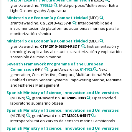
grant/award no.
776825
: Multi-purpose/Multi-sensor Extra
Light Oceanography Apparatua
Ministerio de Economía y Competitividad
(MEC)
,
grant/award no.
CGL2013-42557-R
: Interoperabilidad e
instrumentación de plataformas autónomas marinas para la
monitorización sísmica
Ministerio de Economía y Competitividad
(MEC)
,
grant/award no.
CTM2015-68804-REDT
: Instrumentación y
tecnologías aplicadas al estudio, caracterización y explotación
sostenible del medio marino
Seventh Framework Programme of the European
Commission
(FP7)
, grant/award no.
614102
: Next
generation, Cost-effective, Compact, Multifunctional Web
Enabled Ocean Sensor Systems Empowering Marine, Maritime
and Fisheries Management
Spanish Ministry of Science, Innovation and Universities
(MICINN)
, grant/award no.
ACI2009-0983
: Operatividad
laboratorio submarino obsea
Spanish Ministry of Science, Innovation and Universities
(MICINN)
, grant/award no.
CTM2008-04517
:
Interoperabilitat en xarxes de sensors marins i ambientals
Spanish Ministry of Science, Innovation and Universities