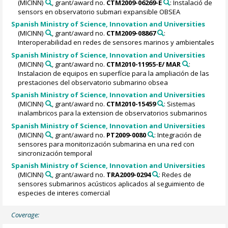
(MICINN)
, grant/award no.
CTM2009-06269-E
: Instalació de
sensors en observatorio submari expansible OBSEA
Spanish Ministry of Science, Innovation and Universities
(MICINN)
, grant/award no.
CTM2009-08867
:
Interoperabilidad en redes de sensores marinos y ambientales
Spanish Ministry of Science, Innovation and Universities
(MICINN)
, grant/award no.
CTM2010-11955-E/ MAR
:
Instalacion de equipos en superfície para la ampliación de las
prestaciones del observatorio submarino obsea
Spanish Ministry of Science, Innovation and Universities
(MICINN)
, grant/award no.
CTM2010-15459
: Sistemas
inalambricos para la extension de observatorios submarinos
Spanish Ministry of Science, Innovation and Universities
(MICINN)
, grant/award no.
PT2009-0080
: Integración de
sensores para monitorización submarina en una red con
sincronización temporal
Spanish Ministry of Science, Innovation and Universities
(MICINN)
, grant/award no.
TRA2009-0294
: Redes de
sensores submarinos acústicos aplicados al seguimiento de
especies de interes comercial
Coverage: