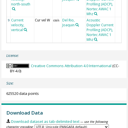
north-south
Profiling (ADCP),
Nortec AWAC 1
Mhz
Current
Cur vel W
Del Rio,
Acoustic
9
cm/s
velocity,
Joaquin
Doppler Current
vertical
Profiling (ADCP),
Nortec AWAC 1
Mhz
License:
Creative Commons Attribution 4.0 International
(CC-
BY-4.0)
Size:
625520 data points
Download Data
Download dataset as tab-delimited text
— use the following
character encoding: