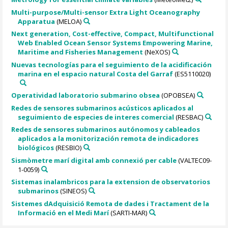
Multi-purpose/Multi-sensor Extra Light Oceanography
Apparatua
(MELOA)
Next generation, Cost-effective, Compact, Multifunctional
Web Enabled Ocean Sensor Systems Empowering Marine,
Maritime and Fisheries Management
(NeXOS)
Nuevas tecnologías para el seguimiento de la acidificación
marina en el espacio natural Costa del Garraf
(ES5110020)
Operatividad laboratorio submarino obsea
(OPOBSEA)
Redes de sensores submarinos acústicos aplicados al
seguimiento de especies de interes comercial
(RESBAC)
Redes de sensores submarinos autónomos y cableados
aplicados a la monitorización remota de indicadores
biológicos
(RESBIO)
Sismòmetre marí digital amb connexió per cable
(VALTEC09-
1-0059)
Sistemas inalambricos para la extension de observatorios
submarinos
(SINEOS)
Sistemes dAdquisició Remota de dades i Tractament de la
Informació en el Medi Marí
(SARTI-MAR)