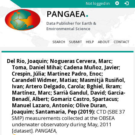
Not logged in
.
PANGAEA
Data Publisher for Earth &
Environmental Science
SEARCH
SUBMIT
HELP
ABOUT
CONTACT
Del Rio, Joaquin
;
Nogueras Cervera, Marc
;
Toma, Daniel Mihai
;
Cadena Muñoz, Javier
;
Crespin, Júlia
;
Martinez Padro, Enoc
;
Carandell Widmer, Matias
;
Masmitjà Rusiñol,
Ivan
;
Artero Delgado, Carola
;
Bghiel, Ikram
;
Martínez, Marc;
Sarrià Gandul, David
;
Garcia-
Benadí, Albert
;
Gomariz Castro, Spartacus
;
Manuel Lazaro, Antonio
;
Olive Duran,
Joaquim
; Santamaria, Pep (2019):
CTD (SBE 37
SMP) measurements collected at the OBSEA
underwater observatory during May, 2011
[dataset].
PANGAEA
,