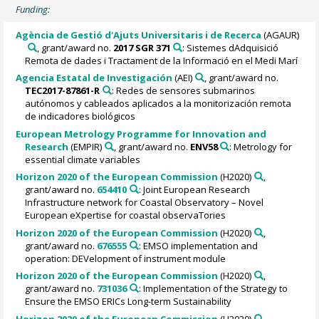
Funding:
Agència de Gestió d'Ajuts Universitaris i de Recerca
(AGAUR)
, grant/award no.
2017 SGR 371
: Sistemes dAdquisició
Remota de dades i Tractament de la Informació en el Medi Marí
Agencia Estatal de Investigación
(AEI)
, grant/award no.
TEC2017-87861-R
: Redes de sensores submarinos
autónomos y cableados aplicados a la monitorización remota
de indicadores biológicos
European Metrology Programme for Innovation and
Research
(EMPIR)
, grant/award no.
ENV58
: Metrology for
essential climate variables
Horizon 2020 of the European Commission
(H2020)
,
grant/award no.
654410
: Joint European Research
Infrastructure network for Coastal Observatory – Novel
European eXpertise for coastal observaTories
Horizon 2020 of the European Commission
(H2020)
,
grant/award no.
676555
: EMSO implementation and
operation: DEVelopment of instrument module
Horizon 2020 of the European Commission
(H2020)
,
grant/award no.
731036
: Implementation of the Strategy to
Ensure the EMSO ERICs Long-term Sustainability
Horizon 2020 of the European Commission
(H2020)
,