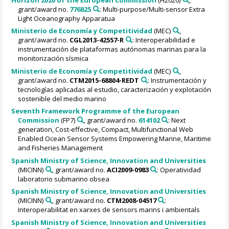
grant/award no.
776825
: Multi-purpose/Multi-sensor Extra
Light Oceanography Apparatua
Ministerio de Economía y Competitividad
(MEC)
,
grant/award no.
CGL2013-42557-R
: Interoperabilidad e
instrumentación de plataformas autónomas marinas para la
monitorización sísmica
Ministerio de Economía y Competitividad
(MEC)
,
grant/award no.
CTM2015-68804-REDT
: Instrumentación y
tecnologías aplicadas al estudio, caracterización y explotación
sostenible del medio marino
Seventh Framework Programme of the European
Commission
(FP7)
, grant/award no.
614102
: Next
generation, Cost-effective, Compact, Multifunctional Web
Enabled Ocean Sensor Systems Empowering Marine, Maritime
and Fisheries Management
Spanish Ministry of Science, Innovation and Universities
(MICINN)
, grant/award no.
ACI2009-0983
: Operatividad
laboratorio submarino obsea
Spanish Ministry of Science, Innovation and Universities
(MICINN)
, grant/award no.
CTM2008-04517
:
Interoperabilitat en xarxes de sensors marins i ambientals
Spanish Ministry of Science, Innovation and Universities