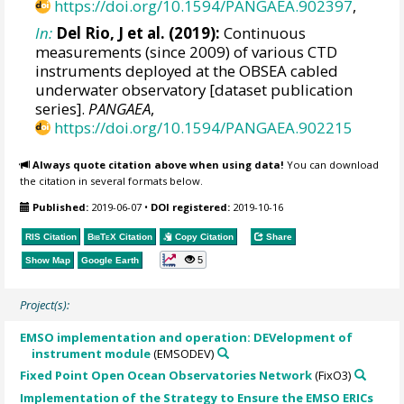
https://doi.org/10.1594/PANGAEA.902397
,
In:
Del Rio, J et al. (2019):
Continuous
measurements (since 2009) of various CTD
instruments deployed at the OBSEA cabled
underwater observatory [dataset publication
series].
PANGAEA
,
https://doi.org/10.1594/PANGAEA.902215
Always quote citation above when using data!
You can download
the citation in several formats below.
Published:
2019-06-07
•
DOI registered:
2019-10-16
RIS Citation
BibTeX
Citation
Copy Citation
Share
5
Show Map
Google Earth
Project(s):
EMSO implementation and operation: DEVelopment of
instrument module
(EMSODEV)
Fixed Point Open Ocean Observatories Network
(FixO3)
Implementation of the Strategy to Ensure the EMSO ERICs