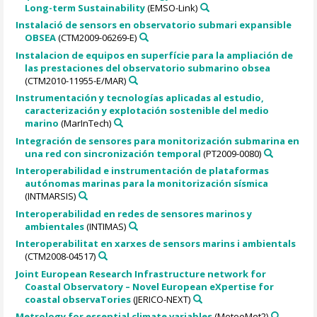
Long-term Sustainability
(EMSO-Link)
Instalació de sensors en observatorio submari expansible
OBSEA
(CTM2009-06269-E)
Instalacion de equipos en superfície para la ampliación de
las prestaciones del observatorio submarino obsea
(CTM2010-11955-E/MAR)
Instrumentación y tecnologías aplicadas al estudio,
caracterización y explotación sostenible del medio
marino
(MarInTech)
Integración de sensores para monitorización submarina en
una red con sincronización temporal
(PT2009-0080)
Interoperabilidad e instrumentación de plataformas
autónomas marinas para la monitorización sísmica
(INTMARSIS)
Interoperabilidad en redes de sensores marinos y
ambientales
(INTIMAS)
Interoperabilitat en xarxes de sensors marins i ambientals
(CTM2008-04517)
Joint European Research Infrastructure network for
Coastal Observatory – Novel European eXpertise for
coastal observaTories
(JERICO-NEXT)
Metrology for essential climate variables
(MeteoMet2)