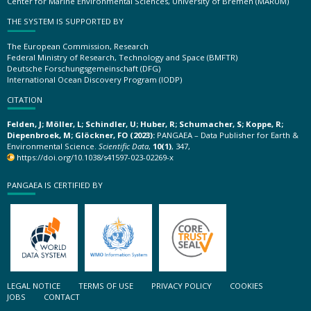
Center for Marine Environmental Sciences, University of Bremen (MARUM)
THE SYSTEM IS SUPPORTED BY
The European Commission, Research
Federal Ministry of Research, Technology and Space (BMFTR)
Deutsche Forschungsgemeinschaft (DFG)
International Ocean Discovery Program (IODP)
CITATION
Felden, J; Möller, L; Schindler, U; Huber, R; Schumacher, S; Koppe, R;
Diepenbroek, M; Glöckner, FO (2023):
PANGAEA – Data Publisher for Earth &
Environmental Science.
Scientific Data
,
10(1)
, 347,
https://doi.org/10.1038/s41597-023-02269-x
PANGAEA IS CERTIFIED BY
LEGAL NOTICE
TERMS OF USE
PRIVACY POLICY
COOKIES
JOBS
CONTACT