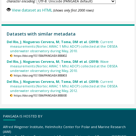
character encoding:
View dataset as HTML
(shows only first 2000 rows)
Datasets with similar metadata
Del Rio, J; Nogueras Cervera, M; Toma, DM et al. (2019):
Current
measurements (Nortec AWAC 1 Mhz ADCP) collected at the OBSEA
underwater observatory during May, 2010.
https://doi.org/10.1594/PANGAEA.908902
Del Rio, J; Nogueras Cervera, M; Toma, DM et al. (2019):
Wave
measurements (Nortec AWAC 1 Mhz ADCP) collected at the OBSEA
underwater observatory during May, 2010.
https://doi.org/10.1594/PANGAEA.908903
Del Rio, J; Nogueras Cervera, M; Toma, DM et al. (2019):
Current
measurements (Nortec AWAC 1 Mhz ADCP) collected at the OBSEA
underwater observatory during May, 2012.
https://doi.org/10.1594/PANGAEA.908930
PANGAEA IS HOSTED BY
Alfred Wegener Institute, Helmholtz Center for Polar and Marine Research
(AWI)