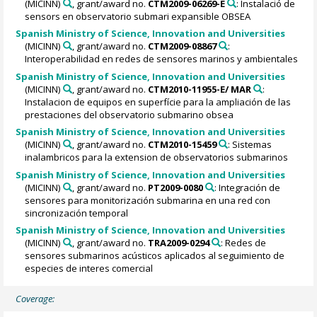
(MICINN)
, grant/award no.
CTM2009-06269-E
: Instalació de
sensors en observatorio submari expansible OBSEA
Spanish Ministry of Science, Innovation and Universities
(MICINN)
, grant/award no.
CTM2009-08867
:
Interoperabilidad en redes de sensores marinos y ambientales
Spanish Ministry of Science, Innovation and Universities
(MICINN)
, grant/award no.
CTM2010-11955-E/ MAR
:
Instalacion de equipos en superfície para la ampliación de las
prestaciones del observatorio submarino obsea
Spanish Ministry of Science, Innovation and Universities
(MICINN)
, grant/award no.
CTM2010-15459
: Sistemas
inalambricos para la extension de observatorios submarinos
Spanish Ministry of Science, Innovation and Universities
(MICINN)
, grant/award no.
PT2009-0080
: Integración de
sensores para monitorización submarina en una red con
sincronización temporal
Spanish Ministry of Science, Innovation and Universities
(MICINN)
, grant/award no.
TRA2009-0294
: Redes de
sensores submarinos acústicos aplicados al seguimiento de
especies de interes comercial
Coverage: