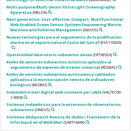
Multi-purpose/Multi-sensor Extra Light Oceanography
Apparatua
(MELOA)
Next generation, Cost-effective, Compact, Multifunctional
Web Enabled Ocean Sensor Systems Empowering Marine,
Maritime and Fisheries Management
(NeXOS)
Nuevas tecnologías para el seguimiento de la acidificación
marina en el espacio natural Costa del Garraf
(ES5110020)
Operatividad laboratorio submarino obsea
(OPOBSEA)
Redes de sensores submarinos acústicos aplicados al
seguimiento de especies de interes comercial
(RESBAC)
Redes de sensores submarinos autónomos y cableados
aplicados a la monitorización remota de indicadores
biológicos
(RESBIO)
Sismòmetre marí digital amb connexió per cable
(VALTEC09-
1-0059)
Sistemas inalambricos para la extension de observatorios
submarinos
(SINEOS)
Sistemes dAdquisició Remota de dades i Tractament de la
Informació en el Medi Marí
(SARTI-MAR)