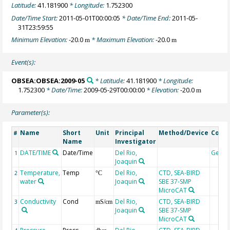
Latitude:
41.181900
* Longitude:
1.752300
Date/Time Start:
2011-05-01T00:00:05
* Date/Time End:
2011-05-
31T23:59:55
Minimum Elevation:
-20.0
* Maximum Elevation:
-20.0
m
m
Event(s):
OBSEA:OBSEA:2009-05
* Latitude:
41.181900
* Longitude:
1.752300
* Date/Time:
2009-05-29T00:00:00
* Elevation:
-20.0
m
Parameter(s):
Name
Short
Unit
Principal
Method/Device
Comm
#
Name
Investigator
DATE/TIME
Date/Time
Del Rio,
Geoc
1
Joaquin
Temperature,
Temp
Del Rio,
CTD, SEA-BIRD
2
°C
water
Joaquin
SBE 37-SMP
MicroCAT
Conductivity
Cond
Del Rio,
CTD, SEA-BIRD
3
mS/cm
Joaquin
SBE 37-SMP
MicroCAT