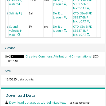
Pressure,
Press
Del Rio,
CTD, SEA-BIRD
4
dbar
water
Joaquin
SBE 37-SMP
MicroCAT
Salinity
Sal
Del Rio,
CTD, SEA-BIRD
5
Joaquin
SBE 37-SMP
MicroCAT
Sound
SV
Del Rio,
CTD, SEA-BIRD
6
m/s
velocity in
Joaquin
SBE 37-SMP
water
MicroCAT
License:
Creative Commons Attribution 4.0 International
(CC-
BY-4.0)
Size:
1245285 data points
Download Data
Download dataset as tab-delimited text
— use the following