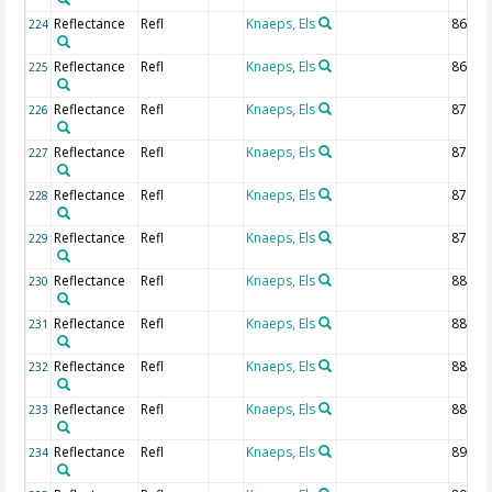
Reflectance
Refl
Knaeps, Els
865 n
224
Reflectance
Refl
Knaeps, Els
867.5
225
Reflectance
Refl
Knaeps, Els
870 n
226
Reflectance
Refl
Knaeps, Els
872.5
227
Reflectance
Refl
Knaeps, Els
875 n
228
Reflectance
Refl
Knaeps, Els
877.5
229
Reflectance
Refl
Knaeps, Els
880 n
230
Reflectance
Refl
Knaeps, Els
882.5
231
Reflectance
Refl
Knaeps, Els
885 n
232
Reflectance
Refl
Knaeps, Els
887.5
233
Reflectance
Refl
Knaeps, Els
890 n
234