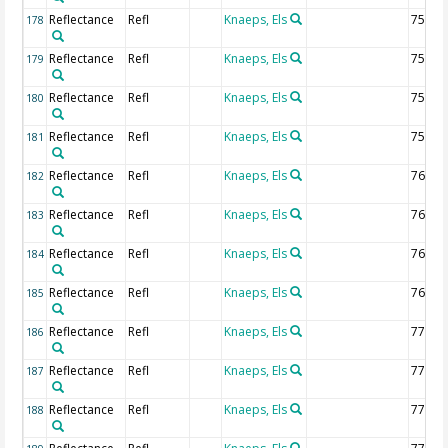
Reflectance
Refl
Knaeps, Els
750 n
178
Reflectance
Refl
Knaeps, Els
752.5
179
Reflectance
Refl
Knaeps, Els
755 n
180
Reflectance
Refl
Knaeps, Els
757.5
181
Reflectance
Refl
Knaeps, Els
760 n
182
Reflectance
Refl
Knaeps, Els
762.5
183
Reflectance
Refl
Knaeps, Els
765 n
184
Reflectance
Refl
Knaeps, Els
767.5
185
Reflectance
Refl
Knaeps, Els
770 n
186
Reflectance
Refl
Knaeps, Els
772.5
187
Reflectance
Refl
Knaeps, Els
775 n
188