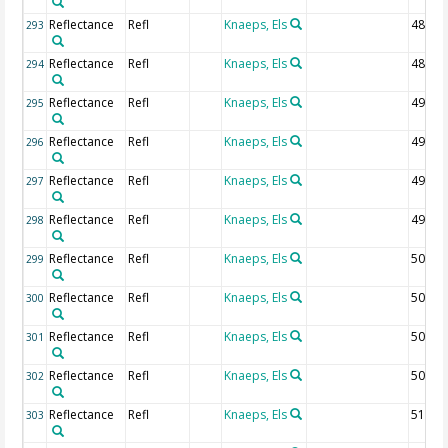
Reflectance
Refl
Knaeps, Els
485 n
293
Reflectance
Refl
Knaeps, Els
487.5
294
Reflectance
Refl
Knaeps, Els
490 n
295
Reflectance
Refl
Knaeps, Els
492.5
296
Reflectance
Refl
Knaeps, Els
495 n
297
Reflectance
Refl
Knaeps, Els
497.5
298
Reflectance
Refl
Knaeps, Els
500 n
299
Reflectance
Refl
Knaeps, Els
502.5
300
Reflectance
Refl
Knaeps, Els
505 n
301
Reflectance
Refl
Knaeps, Els
507.5
302
Reflectance
Refl
Knaeps, Els
510 n
303