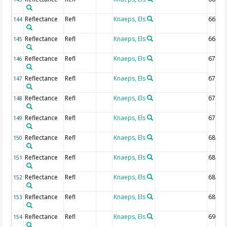
Reflectance
Refl
Knaeps, Els
665 n
144
Reflectance
Refl
Knaeps, Els
667.5
145
Reflectance
Refl
Knaeps, Els
670 n
146
Reflectance
Refl
Knaeps, Els
672.5
147
Reflectance
Refl
Knaeps, Els
675 n
148
Reflectance
Refl
Knaeps, Els
677.5
149
Reflectance
Refl
Knaeps, Els
680 n
150
Reflectance
Refl
Knaeps, Els
682.5
151
Reflectance
Refl
Knaeps, Els
685 n
152
Reflectance
Refl
Knaeps, Els
687.5
153
Reflectance
Refl
Knaeps, Els
690 n
154