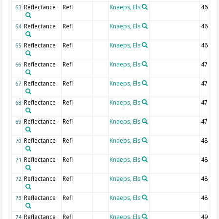
Reflectance
Refl
Knaeps, Els
462.5
63
Reflectance
Refl
Knaeps, Els
465 n
64
Reflectance
Refl
Knaeps, Els
467.5
65
Reflectance
Refl
Knaeps, Els
470 n
66
Reflectance
Refl
Knaeps, Els
472.5
67
Reflectance
Refl
Knaeps, Els
475 n
68
Reflectance
Refl
Knaeps, Els
477.5
69
Reflectance
Refl
Knaeps, Els
480 n
70
Reflectance
Refl
Knaeps, Els
482.5
71
Reflectance
Refl
Knaeps, Els
485 n
72
Reflectance
Refl
Knaeps, Els
487.5
73
Reflectance
Refl
Knaeps, Els
490 n
74