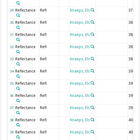
Reflectance
Refl
Knaeps, Els
377.5
29
Reflectance
Refl
Knaeps, Els
380 n
30
Reflectance
Refl
Knaeps, Els
382.5
31
Reflectance
Refl
Knaeps, Els
385 n
32
Reflectance
Refl
Knaeps, Els
387.5
33
Reflectance
Refl
Knaeps, Els
390 n
34
Reflectance
Refl
Knaeps, Els
392.5
35
Reflectance
Refl
Knaeps, Els
395 n
36
Reflectance
Refl
Knaeps, Els
397.5
37
Reflectance
Refl
Knaeps, Els
400 n
38
Reflectance
Refl
Knaeps, Els
402.5
39