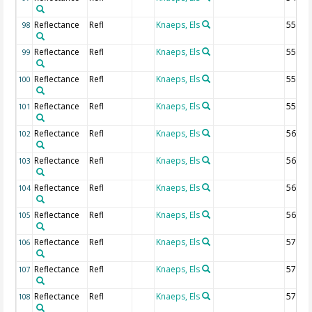
Reflectance
Refl
Knaeps, Els
550 n
98
Reflectance
Refl
Knaeps, Els
552.5
99
Reflectance
Refl
Knaeps, Els
555 n
100
Reflectance
Refl
Knaeps, Els
557.5
101
Reflectance
Refl
Knaeps, Els
560 n
102
Reflectance
Refl
Knaeps, Els
562.5
103
Reflectance
Refl
Knaeps, Els
565 n
104
Reflectance
Refl
Knaeps, Els
567.5
105
Reflectance
Refl
Knaeps, Els
570 n
106
Reflectance
Refl
Knaeps, Els
572.5
107
Reflectance
Refl
Knaeps, Els
575 n
108