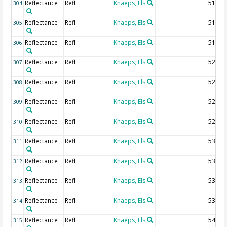
Reflectance
Refl
Knaeps, Els
512.5
304
Reflectance
Refl
Knaeps, Els
515 n
305
Reflectance
Refl
Knaeps, Els
517.5
306
Reflectance
Refl
Knaeps, Els
520 n
307
Reflectance
Refl
Knaeps, Els
522.5
308
Reflectance
Refl
Knaeps, Els
525 n
309
Reflectance
Refl
Knaeps, Els
527.5
310
Reflectance
Refl
Knaeps, Els
530 n
311
Reflectance
Refl
Knaeps, Els
532.5
312
Reflectance
Refl
Knaeps, Els
535 n
313
Reflectance
Refl
Knaeps, Els
537.5
314
Reflectance
Refl
Knaeps, Els
540 n
315