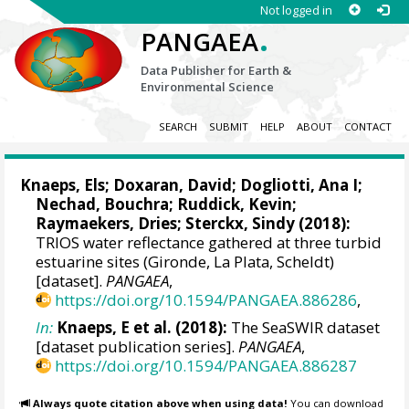
Not logged in
.
PANGAEA
Data Publisher for Earth &
Environmental Science
SEARCH
SUBMIT
HELP
ABOUT
CONTACT
Knaeps, Els
;
Doxaran, David
;
Dogliotti, Ana I
;
Nechad, Bouchra
;
Ruddick, Kevin
;
Raymaekers, Dries;
Sterckx, Sindy
(2018):
TRIOS water reflectance gathered at three turbid
estuarine sites (Gironde, La Plata, Scheldt)
[dataset].
PANGAEA
,
https://doi.org/10.1594/PANGAEA.886286
,
In:
Knaeps, E et al. (2018):
The SeaSWIR dataset
[dataset publication series].
PANGAEA
,
https://doi.org/10.1594/PANGAEA.886287
Always quote citation above when using data!
You can download