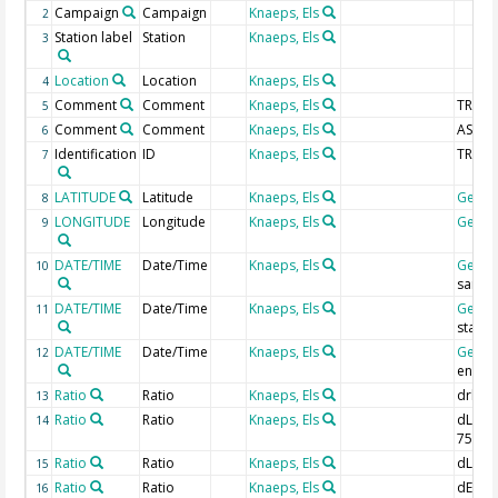
Campaign
Campaign
Knaeps, Els
2
Station label
Station
Knaeps, Els
3
Location
Location
Knaeps, Els
4
Comment
Comment
Knaeps, Els
TRIOS 
5
Comment
Comment
Knaeps, Els
ASD m
6
Identification
ID
Knaeps, Els
TRIOS 
7
LATITUDE
Latitude
Knaeps, Els
Geoc
8
LONGITUDE
Longitude
Knaeps, Els
Geoc
9
DATE/TIME
Date/Time
Knaeps, Els
Geoc
10
sampl
DATE/TIME
Date/Time
Knaeps, Els
Geoc
11
start,
DATE/TIME
Date/Time
Knaeps, Els
Geoc
12
end, 
Ratio
Ratio
Knaeps, Els
drho/
13
Ratio
Ratio
Knaeps, Els
dLsky/
14
750n
Ratio
Ratio
Knaeps, Els
dLw/L
15
Ratio
Ratio
Knaeps, Els
dEd/E
16