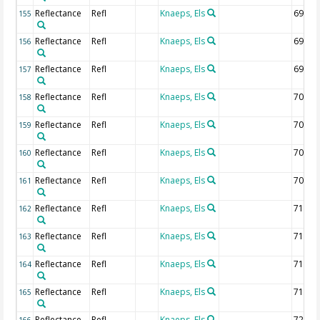
Reflectance
Refl
Knaeps, Els
692.5
155
Reflectance
Refl
Knaeps, Els
695 n
156
Reflectance
Refl
Knaeps, Els
697.5
157
Reflectance
Refl
Knaeps, Els
700 n
158
Reflectance
Refl
Knaeps, Els
702.5
159
Reflectance
Refl
Knaeps, Els
705 n
160
Reflectance
Refl
Knaeps, Els
707.5
161
Reflectance
Refl
Knaeps, Els
710 n
162
Reflectance
Refl
Knaeps, Els
712.5
163
Reflectance
Refl
Knaeps, Els
715 n
164
Reflectance
Refl
Knaeps, Els
717.5
165
Reflectance
Refl
Knaeps, Els
720 n
166