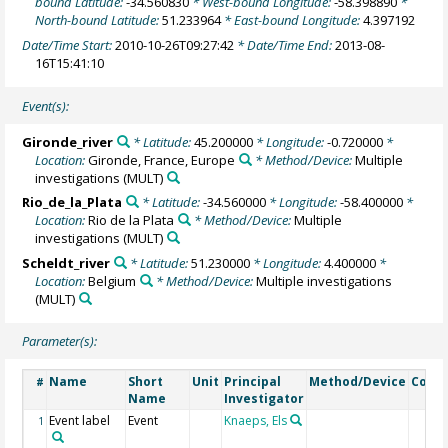
bound Latitude:
-34.560830
* West-bound Longitude:
-58.398890
*
North-bound Latitude:
51.233964
* East-bound Longitude:
4.397192
Date/Time Start:
2010-10-26T09:27:42
* Date/Time End:
2013-08-
16T15:41:10
Event(s):
Gironde_river
* Latitude:
45.200000
* Longitude:
-0.720000
*
Location:
Gironde, France, Europe
* Method/Device:
Multiple
investigations
(MULT)
Rio_de_la_Plata
* Latitude:
-34.560000
* Longitude:
-58.400000
*
Location:
Rio de la Plata
* Method/Device:
Multiple
investigations
(MULT)
Scheldt_river
* Latitude:
51.230000
* Longitude:
4.400000
*
Location:
Belgium
* Method/Device:
Multiple investigations
(MULT)
Parameter(s):
Name
Short
Unit
Principal
Method/Device
Comm
#
Name
Investigator
Event label
Event
Knaeps, Els
1