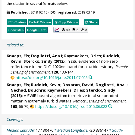
the citation in several formats below.
Published:
2018-02-15
•
DOI registered:
2018-03-19
RIS Citation
BibTeX
Citation
Copy Citation
Share
40
5
8
Show Map
Google Earth
Related to:
Knaeps, Els
;
Dogliotti, Ana I
; Raymaekers, Dries;
Ruddick,
Kevin
;
Sterckx, Sindy
(2012):
In situ evidence of non-zero
reflectance in the OLCI 1020nm band for a turbid estuary.
Remote
Sensing of Environment
,
120
, 133-144,
https://doi.org/10.1016/j.rse.2011.07.025
Knaeps, Els
;
Ruddick, Kevin
;
Doxaran, David
;
Dogliotti, Ana I
;
Nechad, Bouchra
; Raymaekers, Dries;
Sterckx, Sindy
(2015):
A SWIR based algorithm to retrieve total suspended
matter in extremely turbid waters.
Remote Sensing of Environment
,
168
, 66-79,
https://doi.org/10.1016/j.rse.2015.06.022
Coverage:
Median Latitude:
17.130476
* Median Longitude:
-20.836147
* South-