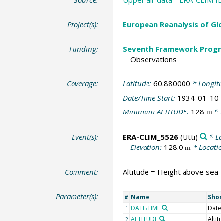
Project(s):
European Reanalysis of Gl
Funding:
Seventh Framework Progr
Observations
Coverage:
Latitude:
60.880000
* Longit
Date/Time Start:
1934-01-10
Minimum ALTITUDE:
128
* 
m
Event(s):
ERA-CLIM_5526
(Utti)
* L
Elevation:
128.0
* Locati
m
Comment:
Altitude = Height above sea-
Parameter(s):
Name
Sho
#
DATE/TIME
Date
1
ALTITUDE
Alti
2