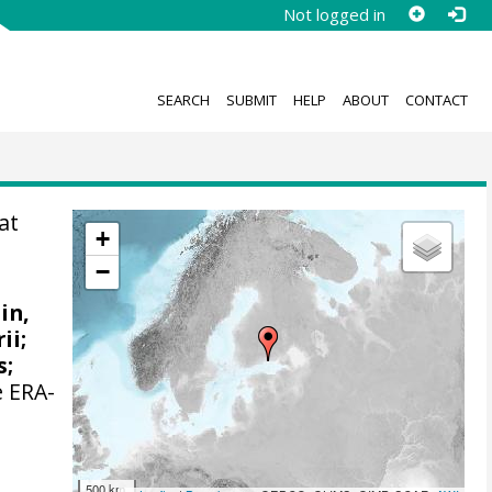
Not logged in
SEARCH
SUBMIT
HELP
ABOUT
CONTACT
at
+
−
ain,
ii;
s
;
e ERA-
500 km