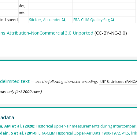
deg
m/s
ind speed
Stickler, Alexander
ERA-CLIM Quality flag
ns Attribution-NonCommercial 3.0 Unported
(CC-BY-NC-3.0)
delimited text
— use the following character encoding:
ows only first 2000 rows)
tadata
n, AM et al. (2020):
Historical upper-air measurements during intercompar
ain, S et al. (2014):
ERA-CLIM Historical Upper-Air Data 1900-1972, V1.5, link 