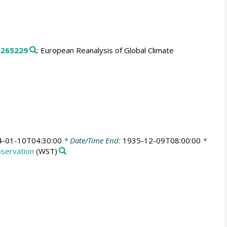
.
265229
: European Reanalysis of Global Climate
4-01-10T04:30:00
* Date/Time End:
1935-12-09T08:00:00
*
bservation
(WST)