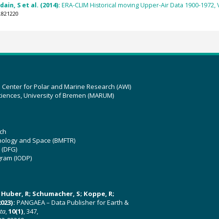
ain, S et al. (2014):
ERA-CLIM Historical moving Upper-Air Data 1900-1972, V1.5
.821220
z Center for Polar and Marine Research (AWI)
ciences, University of Bremen (MARUM)
ch
hnology and Space (BMFTR)
 (DFG)
gram (IODP)
U; Huber, R; Schumacher, S; Koppe, R;
023):
PANGAEA – Data Publisher for Earth &
ata
,
10(1)
, 347,