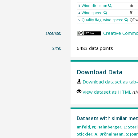
Wind direction
dd
3
Wind speed
ff
4
Quality flag, wind speed
QF w
5
License:
Creative Commo
Size:
6483 data points
Download Data
Download dataset as tab-
View dataset as HTML
(sh
Datasets with similar me
Imfeld, N; Haimberger, L; Steri
Stickler, A; Brönnimann, S; Jourd