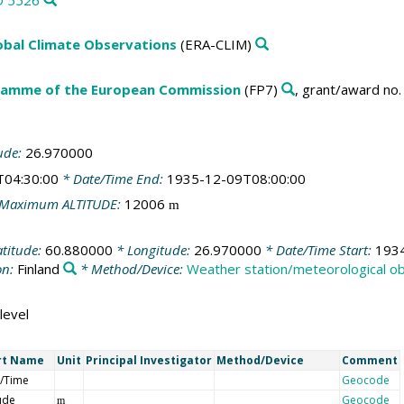
obal Climate Observations
(ERA-CLIM)
amme of the European Commission
(FP7)
, grant/award no
ude:
26.970000
T04:30:00
* Date/Time End:
1935-12-09T08:00:00
Maximum ALTITUDE:
12006
m
atitude:
60.880000
* Longitude:
26.970000
* Date/Time Start:
193
on:
Finland
* Method/Device:
Weather station/meteorological o
level
rt Name
Unit
Principal Investigator
Method/Device
Comment
/Time
Geocode
tude
Geocode
m