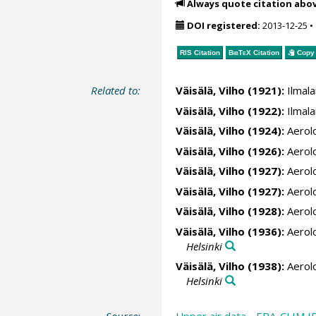
Always quote citation abo
DOI registered:
2013-12-25
•
RIS Citation
BibTeX
Citation
Copy 
Related to:
Väisälä, Vilho
(1921):
Ilmala
Väisälä, Vilho
(1922):
Ilmala
Väisälä, Vilho
(1924):
Aerol
Väisälä, Vilho
(1926):
Aerol
Väisälä, Vilho
(1927):
Aerol
Väisälä, Vilho
(1927):
Aerol
Väisälä, Vilho
(1928):
Aerol
Väisälä, Vilho
(1936):
Aerol
Helsinki
Väisälä, Vilho
(1938):
Aerol
Helsinki
Source:
Upper air data - ERA-CLIM I