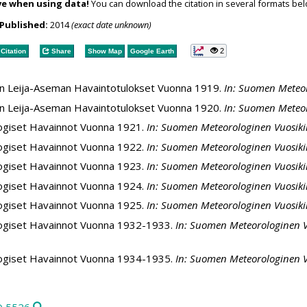
ve when using data!
You can download the citation in several formats bel
Published:
2014
(exact date unknown)
2
Citation
Share
Show Map
Google Earth
n Leija-Aseman Havaintotulokset Vuonna 1919.
In: Suomen Meteoro
n Leija-Aseman Havaintotulokset Vuonna 1920.
In: Suomen Meteoro
ogiset Havainnot Vuonna 1921.
In: Suomen Meteorologinen Vuosikirj
ogiset Havainnot Vuonna 1922.
In: Suomen Meteorologinen Vuosikirj
ogiset Havainnot Vuonna 1923.
In: Suomen Meteorologinen Vuosikirj
ogiset Havainnot Vuonna 1924.
In: Suomen Meteorologinen Vuosikirj
ogiset Havainnot Vuonna 1925.
In: Suomen Meteorologinen Vuosikirj
ogiset Havainnot Vuonna 1932-1933.
In: Suomen Meteorologinen Vuos
ogiset Havainnot Vuonna 1934-1935.
In: Suomen Meteorologinen Vuos
D 5526