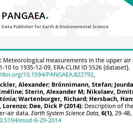
.
PANGAEA
Data Publisher for Earth &
Environmental Science
:
Meteorological measurements in the upper air 
01-10 to 1935-12-09, ERA-CLIM ID 5526 [dataset].
//doi.org/10.1594/PANGAEA.822792
,
ickler, Alexander
;
Brönnimann, Stefan
; Jourd
 Eméline;
Sterin, Alexander M
; Nikolaev, Dmitr
tónia
; Wartenburger, Richard;
Hersbach, Han
, Lorenzo
;
Dee, Dick P
(2014):
Description of th
er-air data.
Earth System Science Data
,
6(1)
, 29-48,
10.5194/essd-6-29-2014