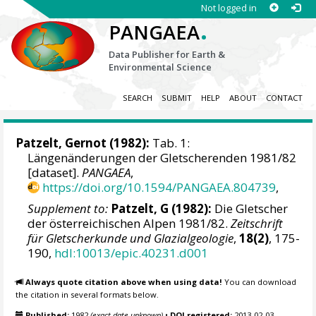
Not logged in
.
PANGAEA
Data Publisher for Earth &
Environmental Science
SEARCH
SUBMIT
HELP
ABOUT
CONTACT
Patzelt, Gernot (1982):
Tab. 1:
Längenänderungen der Gletscherenden 1981/82
[dataset].
PANGAEA
,
https://doi.org/10.1594/PANGAEA.804739
,
Supplement to:
Patzelt, G (1982):
Die Gletscher
der österreichischen Alpen 1981/82.
Zeitschrift
für Gletscherkunde und Glazialgeologie
,
18(2)
, 175-
190,
hdl:10013/epic.40231.d001
Always quote citation above when using data!
You can download
the citation in several formats below.
Published:
1982
(exact date unknown)
•
DOI registered:
2013-02-03