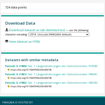
724 data points
Download Data
Download dataset as tab-delimited text
— use the following
character encoding:
View dataset as HTML
Datasets with similar metadata
Patzelt, G (1980):
Tab. 1: Längenänderungen der Gletscherenden 1979/80.
https://doi.org/10.1594/PANGAEA.804736
Patzelt, G (1981):
Tab. 1: Längenänderungen der Gletscherenden 1980/81.
https://doi.org/10.1594/PANGAEA.804738
Patzelt, G (1983):
Tab. 1: Längenänderungen der Gletscherenden 1982/83.
https://doi.org/10.1594/PANGAEA.804740
PANGAEA IS HOSTED BY