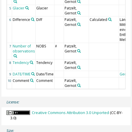
Gernot
Glacier
Glacier
Patzelt,
5
Gernot
Difference
Diff
Patzelt,
Calculated
Längen
6
Gernot
Mittel 
eindeu
Entfer
Meßmar
Number of
NOBS
Patzelt,
7
#
observations
Gernot
Tendency
Tendency
Patzelt,
8
Gernot
DATE/TIME
Date/Time
Geoco
9
Comment
Comment
Patzelt,
10
Gernot
License:
Creative Commons Attribution 3.0 Unported
(CC-BY-
3.0)
Size: