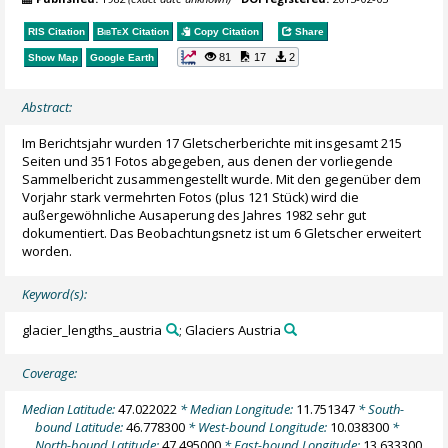
RIS Citation
BibTeX
Citation
Copy Citation
Share
81
17
2
Show Map
Google Earth
Abstract:
Im Berichtsjahr wurden 17 Gletscherberichte mit insgesamt 215
Seiten und 351 Fotos abgegeben, aus denen der vorliegende
Sammelbericht zusammengestellt wurde. Mit den gegenüber dem
Vorjahr stark vermehrten Fotos (plus 121 Stück) wird die
außergewöhnliche Ausaperung des Jahres 1982 sehr gut
dokumentiert. Das Beobachtungsnetz ist um 6 Gletscher erweitert
worden.
Keyword(s):
glacier_lengths_austria
; Glaciers Austria
Coverage:
Median Latitude:
47.022022
* Median Longitude:
11.751347
* South-
bound Latitude:
46.778300
* West-bound Longitude:
10.038300
*
North-bound Latitude:
47.495000
* East-bound Longitude:
13.633300