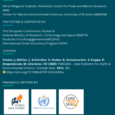
Alfred Wegener Institute, Helmholtz Center for Polar and Marine Research
(AWI)
Center for Marine Environmental Sciences, University of Bremen (MARUM)
THE SYSTEM IS SUPPORTED BY
The European Commission, Research
Federal Ministry of Research, Technology and Space (BMFTR)
Deutsche Forschungsgemeinschaft (DFG)
International Ocean Discovery Program (IODP)
CITATION
Felden, J; Möller, L; Schindler, U; Huber, R; Schumacher, S; Koppe, R;
Diepenbroek, M; Glöckner, FO (2023):
PANGAEA – Data Publisher for Earth &
Environmental Science.
Scientific Data
,
10(1)
, 347,
https://doi.org/10.1038/s41597-023-02269-x
PANGAEA IS CERTIFIED BY