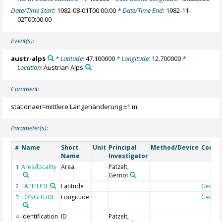
Date/Time Start:
1982-08-01T00:00:00
* Date/Time End:
1982-11-
02T00:00:00
Event(s):
austr-alps
* Latitude:
47.100000
* Longitude:
12.700000
*
Location:
Austrian Alps
Comment:
stationaer=mittlere Längenänderung ±1 m
Parameter(s):
Name
Short
Unit
Principal
Method/Device
Comm
#
Name
Investigator
Area/locality
Area
Patzelt,
1
Gernot
LATITUDE
Latitude
Geoco
2
LONGITUDE
Longitude
Geoco
3
Identification
ID
Patzelt,
4