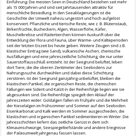
Einführung: Die meisten Seen in Deutschland bestehen seit mehr
als 15 000 Jahren und sind seit Jahrtausenden attraktiv für
menschliche Besiedlung. In den Seeablagerungen ist die
Geschichte der Umwelt nahezu ungestört und hoch aufgelöst
konserviert. Pflanzliche und tierische Reste, wie z. B. Blütenstaub,
Birkenfrüchte, Bucheckern, Algen, Wasserflöhe, Käfer,
Muschelkrebse und Rädertierchen können Auskunft über die
Entwicklung der Flora und Fauna, über Wärme- und Kälteperioden
seit der letzten Eiszeit bis heute geben. Weitere Zeugen sind z.B.
klastischer Eintrag (wie Sand), vulkanische Aschen, chemische
Ausfällungen und eine jahreszeitliche Schichtung, die nur unter
Sauerstoffausschluß entsteht. Ist der Seegrund belüftet, leben
dort Tiere, die die oberen Zentimeter des Seebodens zur
Nahrungssuche durchwühlen und dabei diese Schichtung
zerstören. Ist der Seegrund ganzjährig unbelüftet, bleiben die
klastischen Partikel, die organischen Reste, die chemischen
Fällungen wie Siderit und Kalzit in der Reihenfolge liegen wie sie
abgesunken sind. Die Reihenfolge spiegelt den Ablauf der
Jahreszeiten wider: Goldalgen fallen im Frühjahr und die Mehrheit
der Kieselalgen im Frühsommer und Sommer auf den Seeboden.
Eisenkarbonat und Kalk werden im Sommer ausgeschieden, die
klastischen und organischen Partikel sedimentieren im Winter. Die
Jahresschichten liefern das zeitliche Gerüst in dem sich
Klimaumschwünge, Seespiegeltiefstände und andere Ereignisse
der Paläoumwelt jahrgenau fassen lassen.