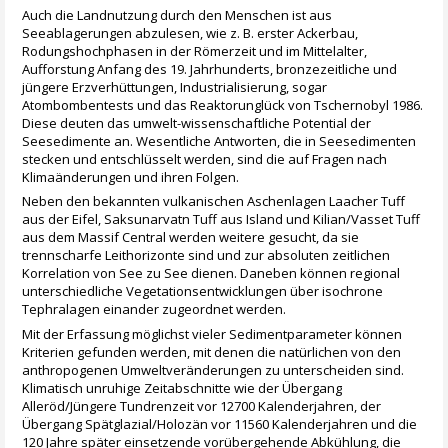
Auch die Landnutzung durch den Menschen ist aus
Seeablagerungen abzulesen, wie z. B. erster Ackerbau,
Rodungshochphasen in der Römerzeit und im Mittelalter,
Aufforstung Anfang des 19. Jahrhunderts, bronzezeitliche und
jüngere Erzverhüttungen, Industrialisierung, sogar
Atombombentests und das Reaktorunglück von Tschernobyl 1986.
Diese deuten das umwelt-wissenschaftliche Potential der
Seesedimente an. Wesentliche Antworten, die in Seesedimenten
stecken und entschlüsselt werden, sind die auf Fragen nach
Klimaänderungen und ihren Folgen.
Neben den bekannten vulkanischen Aschenlagen Laacher Tuff
aus der Eifel, Saksunarvatn Tuff aus Island und Kilian/Vasset Tuff
aus dem Massif Central werden weitere gesucht, da sie
trennscharfe Leithorizonte sind und zur absoluten zeitlichen
Korrelation von See zu See dienen. Daneben können regional
unterschiedliche Vegetationsentwicklungen über isochrone
Tephralagen einander zugeordnet werden.
Mit der Erfassung möglichst vieler Sedimentparameter können
Kriterien gefunden werden, mit denen die natürlichen von den
anthropogenen Umweltveränderungen zu unterscheiden sind.
Klimatisch unruhige Zeitabschnitte wie der Übergang
Alleröd/Jüngere Tundrenzeit vor 12700 Kalenderjahren, der
Übergang Spätglazial/Holozän vor 11560 Kalenderjahren und die
120 Jahre später einsetzende vorübergehende Abkühlung, die