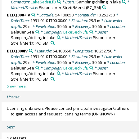
Campaign:
LakeSedNLfB
* Basis:
Sampling/drilling in lake
*
Method/Device:
Piston corer Streif/Merkt
(PC_SM)
BELQ300+IV
* Latitude:
54.100650
* Longitude:
10.252750
*
Date/Time:
1991-01-01T00:00:00
* Elevation:
29.3
* Lake water
m
depth:
29 m
* Penetration:
30.66 m
* Recovery:
30.66 m
* Location:
Belauer See
* Campaign:
LakeSedNLfB
* Basis:
Sampling/drilling in lake
* Method/Device:
Piston corer
Streif/Merkt
(PC_SM)
BELQ300IV
* Latitude:
54.100650
* Longitude:
10.252750
*
Date/Time:
1991-01-01T00:00:00
* Elevation:
29.3
* Lake water
m
depth:
29 m
* Penetration:
30.66 m
* Recovery:
30.66 m
* Location:
Belauer See
* Campaign:
LakeSedNLfB
* Basis:
Sampling/drilling in lake
* Method/Device:
Piston corer
Streif/Merkt
(PC_SM)
License:
Licensing unknown: Please contact principal investigator/authors
to gain access and request licensing terms
(UNKNOWN)
Size:
1 datasets