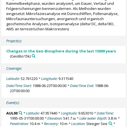
Rammelbeekphase, wurden analysiert, um Dauer, Verlauf und
Folgeerscheinungen kennenzulernen. Als Methoden wurden
eingesetzt: Mikrofaziesanalyse mit Dünnschliffen, Pollenanalyse,
Mikrofaunauntersuchungen, anorganisch und organisch
geochemische Analysen, Isotopenanalyse (delta13C, delta18O,
AMS an terrestrischen Makroresten).
Project(s):
Changes in the Geo-Biosphere during the last 15000 years
(GeoBio15k)
Coverage:
Latitude:
52.761220
* Longitude:
9.311540
Date/Time Start:
1988-06-23T00:00:00
* Date/Time End:
1988-06-
23T00:00:00
Event(s):
AUL00
* Latitude:
47.957440
* Longitude:
9.653010
* Date/Time:
1995-05-31T00:00:00
* Elevation:
541.7
* Lake water depth:
3.8 m
*
m
Penetration:
10.4 m
* Recovery:
10 m
* Location:
Steeger See
*