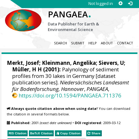
Not logged in
.
PANGAEA
Data Publisher for Earth &
Environmental Science
SEARCH
SUBMIT
HELP
ABOUT
CONTACT
Merkt, Josef
;
Kleinmann, Angelika
; Sievers, U;
Müller, H H (2001):
Palynology of sediment
profiles from 30 lakes in Germany [dataset
publication series].
Niedersächsisches Landesamt
für Bodenforschung, Hannover
,
PANGAEA
,
https://doi.org/10.1594/PANGAEA.711376
Always quote citation above when using data!
You can download
the citation in several formats below.
Published:
2001
(exact date unknown)
•
DOI registered:
2009-03-12
RIS Citation
BibTeX
Citation
Copy Citation
Share