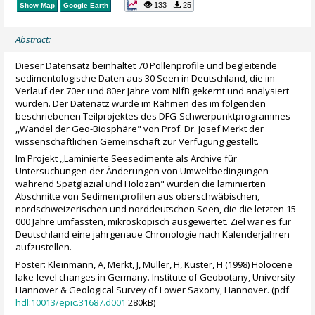
133
25
Show Map
Google Earth
Abstract:
Dieser Datensatz beinhaltet 70 Pollenprofile und begleitende
sedimentologische Daten aus 30 Seen in Deutschland, die im
Verlauf der 70er und 80er Jahre vom NlfB gekernt und analysiert
wurden. Der Datenatz wurde im Rahmen des im folgenden
beschriebenen Teilprojektes des DFG-Schwerpunktprogrammes
,,Wandel der Geo-Biosphäre" von Prof. Dr. Josef Merkt der
wissenschaftlichen Gemeinschaft zur Verfügung gestellt.
Im Projekt ,,Laminierte Seesedimente als Archive für
Untersuchungen der Änderungen von Umweltbedingungen
während Spätglazial und Holozän" wurden die laminierten
Abschnitte von Sedimentprofilen aus oberschwäbischen,
nordschweizerischen und norddeutschen Seen, die die letzten 15
000 Jahre umfassten, mikroskopisch ausgewertet. Ziel war es für
Deutschland eine jahrgenaue Chronologie nach Kalenderjahren
aufzustellen.
Poster: Kleinmann, A, Merkt, J, Müller, H, Küster, H (1998) Holocene
lake-level changes in Germany. Institute of Geobotany, University
Hannover & Geological Survey of Lower Saxony, Hannover. (pdf
hdl:10013/epic.31687.d001
280kB)