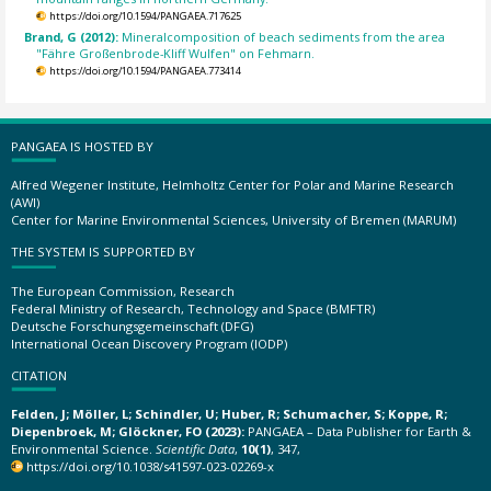
https://doi.org/10.1594/PANGAEA.717625
Brand, G (2012):
Mineralcomposition of beach sediments from the area
"Fähre Großenbrode-Kliff Wulfen" on Fehmarn.
https://doi.org/10.1594/PANGAEA.773414
PANGAEA IS HOSTED BY
Alfred Wegener Institute, Helmholtz Center for Polar and Marine Research
(AWI)
Center for Marine Environmental Sciences, University of Bremen (MARUM)
THE SYSTEM IS SUPPORTED BY
The European Commission, Research
Federal Ministry of Research, Technology and Space (BMFTR)
Deutsche Forschungsgemeinschaft (DFG)
International Ocean Discovery Program (IODP)
CITATION
Felden, J; Möller, L; Schindler, U; Huber, R; Schumacher, S; Koppe, R;
Diepenbroek, M; Glöckner, FO (2023):
PANGAEA – Data Publisher for Earth &
Environmental Science.
Scientific Data
,
10(1)
, 347,
https://doi.org/10.1038/s41597-023-02269-x