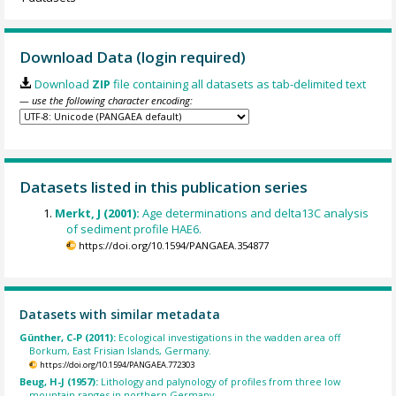
Download Data (login required)
Download
ZIP
file containing all datasets as tab-delimited text
— use the following character encoding:
Datasets listed in this publication series
Merkt, J (2001):
Age determinations and delta13C analysis
of sediment profile HAE6.
https://doi.org/10.1594/PANGAEA.354877
Datasets with similar metadata
Günther, C-P (2011):
Ecological investigations in the wadden area off
Borkum, East Frisian Islands, Germany.
https://doi.org/10.1594/PANGAEA.772303
Beug, H-J (1957):
Lithology and palynology of profiles from three low
mountain ranges in northern Germany.